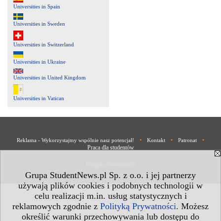
Universities in Spain
Universities in Sweden
Universities in Switzerland
Universities in Ukraine
Universities in United Kingdom
Universities in Vatican
•
•
•
Reklama - Wykorzystajmy wspólnie nasz potencjał!
Kontakt
Patronat
Praca dla studentów
Polityka Prywatności
Grupa StudentNews.pl Sp. z o.o. i jej partnerzy
używają plików cookies i podobnych technologii w
celu realizacji m.in. usług statystycznych i
reklamowych zgodnie z
Polityką Prywatności
. Możesz
określić warunki przechowywania lub dostępu do