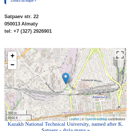
Zobacz na mapie »
Satpaev str. 22
050013 Almaty
tel: +7 (327) 2926901
+
−
500 m
2000 ft
Leaflet
| ©
OpenStreetMap
contributors
Kazakh National Technical University, named after K.
Satpaev - duża mapa »