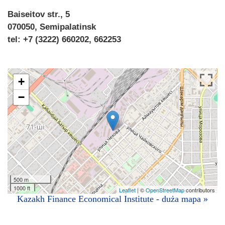
Baiseitov str., 5
070050, Semipalatinsk
tel: +7 (3222) 660202, 662253
+
−
500 m
1000 ft
Leaflet
| ©
OpenStreetMap
contributors
Kazakh Finance Economical Institute - duża mapa »