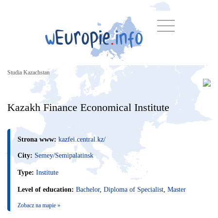
Studia Kazachstan
Kazakh Finance Economical Institute
Strona www:
kazfei.central.kz/
City:
Semey/Semipalatinsk
Type:
Institute
Level of education:
Bachelor
,
Diploma of Specialist
,
Master
Zobacz na mapie »