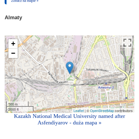
Zobacz na mapie »
Almaty
+
−
500 m
2000 ft
Leaflet
| ©
OpenStreetMap
contributors
Kazakh National Medical University named after
Asfendiyarov - duża mapa »