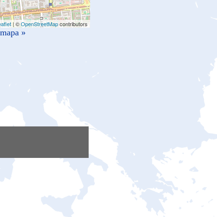
aflet
| ©
OpenStreetMap
contributors
 mapa »