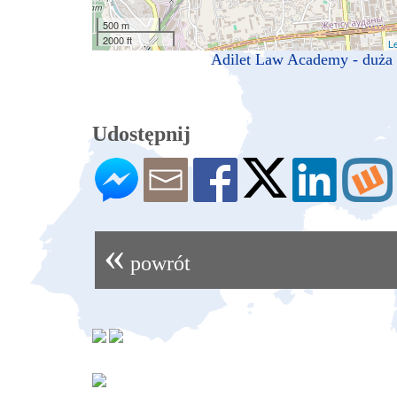
500 m
2000 ft
Le
Adilet Law Academy - duża
Udostępnij
«
powrót